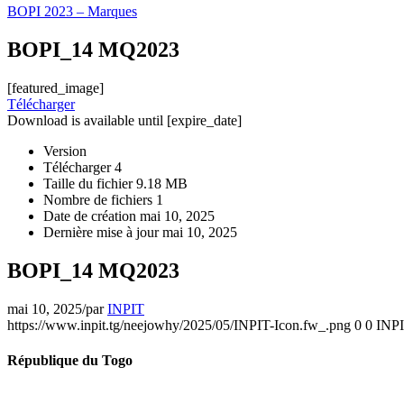
BOPI 2023 – Marques
BOPI_14 MQ2023
[featured_image]
Télécharger
Download is available until [expire_date]
Version
Télécharger
4
Taille du fichier
9.18 MB
Nombre de fichiers
1
Date de création
mai 10, 2025
Dernière mise à jour
mai 10, 2025
BOPI_14 MQ2023
mai 10, 2025
/
par
INPIT
https://www.inpit.tg/neejowhy/2025/05/INPIT-Icon.fw_.png
0
0
INP
République du Togo