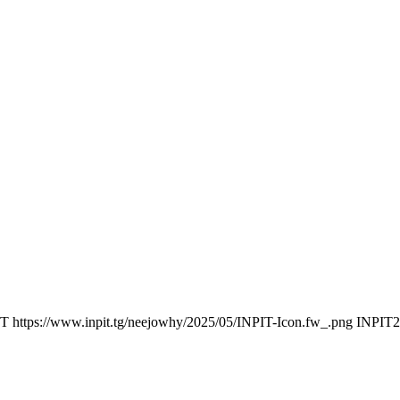
IT
https://www.inpit.tg/neejowhy/2025/05/INPIT-Icon.fw_.png
INPIT
2