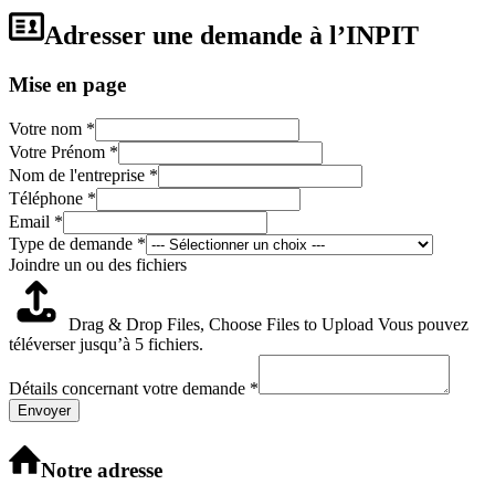
Adresser une demande à l’INPIT
Mise en page
Votre nom
*
Votre Prénom
*
Nom de l'entreprise
*
Téléphone
*
Email
*
Type de demande
*
de
Joindre un ou des fichiers
page
des
Drag & Drop Files,
Choose Files to Upload
Vous pouvez
téléverser jusqu’à 5 fichiers.
Détails concernant votre demande
*
Envoyer
Notre adresse