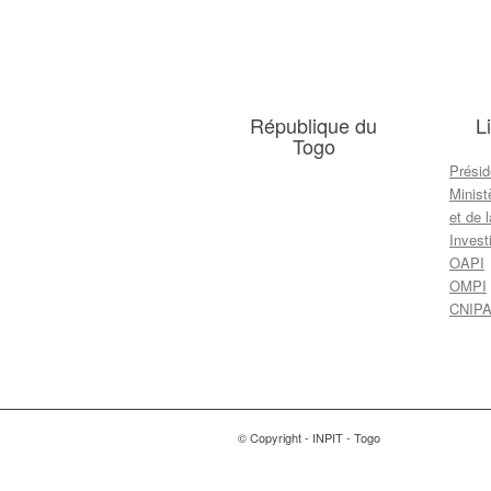
République du
L
Togo
Présid
Minist
et de 
Inves
OAPI
OMPI
CNIP
© Copyright - INPIT - Togo