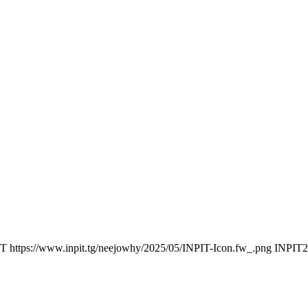
IT
https://www.inpit.tg/neejowhy/2025/05/INPIT-Icon.fw_.png
INPIT
2