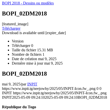
BOPI 2018 - Dessins ou modèles
BOPI_02DM2018
[featured_image]
Télécharger
Download is available until [expire_date]
Version
Télécharger
0
Taille du fichier
15.31 MB
Nombre de fichiers
1
Date de création
mai 9, 2025
Dernière mise à jour
mai 9, 2025
BOPI_02DM2018
mai 9, 2025
/
par
INPIT
https://www.inpit.tg/neejowhy/2025/05/INPIT-Icon.fw_.png
0
0
INPIT
https://www.inpit.tg/neejowhy/2025/05/INPIT-Icon.fw_.png
INPIT
2025-05-09 09:24:10
2025-05-09 09:24:10
BOPI_02DM2018
République du Togo