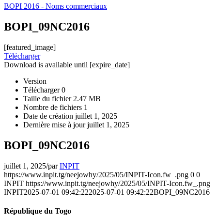
BOPI 2016 - Noms commerciaux
BOPI_09NC2016
[featured_image]
Télécharger
Download is available until [expire_date]
Version
Télécharger
0
Taille du fichier
2.47 MB
Nombre de fichiers
1
Date de création
juillet 1, 2025
Dernière mise à jour
juillet 1, 2025
BOPI_09NC2016
juillet 1, 2025
/
par
INPIT
https://www.inpit.tg/neejowhy/2025/05/INPIT-Icon.fw_.png
0
0
INPIT
https://www.inpit.tg/neejowhy/2025/05/INPIT-Icon.fw_.png
INPIT
2025-07-01 09:42:22
2025-07-01 09:42:22
BOPI_09NC2016
République du Togo