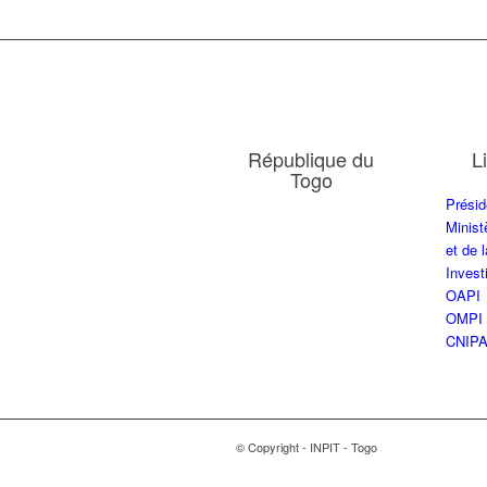
République du
L
Togo
Présid
Minist
et de 
Inves
OAPI
OMPI
CNIP
© Copyright - INPIT - Togo