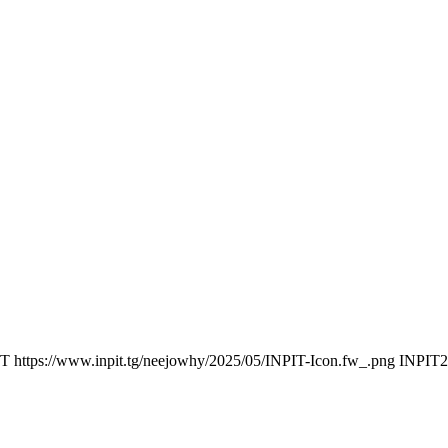
IT
https://www.inpit.tg/neejowhy/2025/05/INPIT-Icon.fw_.png
INPIT
2