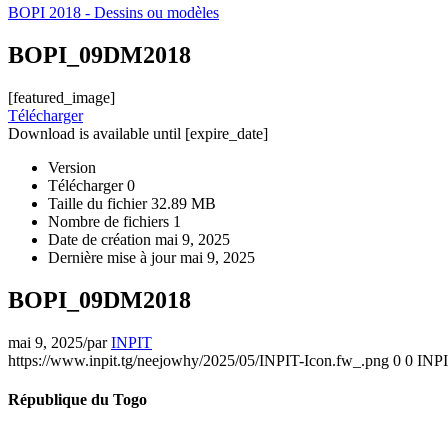
BOPI 2018 - Dessins ou modèles
BOPI_09DM2018
[featured_image]
Télécharger
Download is available until [expire_date]
Version
Télécharger
0
Taille du fichier
32.89 MB
Nombre de fichiers
1
Date de création
mai 9, 2025
Dernière mise à jour
mai 9, 2025
BOPI_09DM2018
mai 9, 2025
/
par
INPIT
https://www.inpit.tg/neejowhy/2025/05/INPIT-Icon.fw_.png
0
0
INP
République du Togo