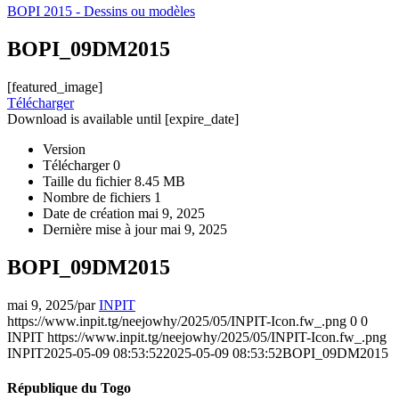
BOPI 2015 - Dessins ou modèles
BOPI_09DM2015
[featured_image]
Télécharger
Download is available until [expire_date]
Version
Télécharger
0
Taille du fichier
8.45 MB
Nombre de fichiers
1
Date de création
mai 9, 2025
Dernière mise à jour
mai 9, 2025
BOPI_09DM2015
mai 9, 2025
/
par
INPIT
https://www.inpit.tg/neejowhy/2025/05/INPIT-Icon.fw_.png
0
0
INPIT
https://www.inpit.tg/neejowhy/2025/05/INPIT-Icon.fw_.png
INPIT
2025-05-09 08:53:52
2025-05-09 08:53:52
BOPI_09DM2015
République du Togo