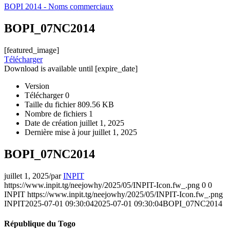
BOPI 2014 - Noms commerciaux
BOPI_07NC2014
[featured_image]
Télécharger
Download is available until [expire_date]
Version
Télécharger
0
Taille du fichier
809.56 KB
Nombre de fichiers
1
Date de création
juillet 1, 2025
Dernière mise à jour
juillet 1, 2025
BOPI_07NC2014
juillet 1, 2025
/
par
INPIT
https://www.inpit.tg/neejowhy/2025/05/INPIT-Icon.fw_.png
0
0
INPIT
https://www.inpit.tg/neejowhy/2025/05/INPIT-Icon.fw_.png
INPIT
2025-07-01 09:30:04
2025-07-01 09:30:04
BOPI_07NC2014
République du Togo