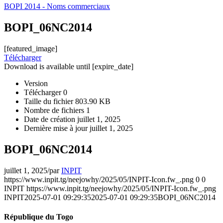
BOPI 2014 - Noms commerciaux
BOPI_06NC2014
[featured_image]
Télécharger
Download is available until [expire_date]
Version
Télécharger
0
Taille du fichier
803.90 KB
Nombre de fichiers
1
Date de création
juillet 1, 2025
Dernière mise à jour
juillet 1, 2025
BOPI_06NC2014
juillet 1, 2025
/
par
INPIT
https://www.inpit.tg/neejowhy/2025/05/INPIT-Icon.fw_.png
0
0
INPIT
https://www.inpit.tg/neejowhy/2025/05/INPIT-Icon.fw_.png
INPIT
2025-07-01 09:29:35
2025-07-01 09:29:35
BOPI_06NC2014
République du Togo