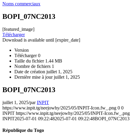
Noms commerciaux
BOPI_07NC2013
[featured_image]
Télécharger
Download is available until [expire_date]
Version
Télécharger
0
Taille du fichier
1.44 MB
Nombre de fichiers
1
Date de création
juillet 1, 2025
Dernière mise à jour
juillet 1, 2025
BOPI_07NC2013
juillet 1, 2025
/
par
INPIT
https://www.inpit.tg/neejowhy/2025/05/INPIT-Icon.fw_.png
0
0
INPIT
https://www.inpit.tg/neejowhy/2025/05/INPIT-Icon.fw_.png
INPIT
2025-07-01 09:22:48
2025-07-01 09:22:48
BOPI_07NC2013
République du Togo