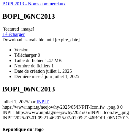
BOPI 2013 - Noms commerciaux
BOPI_06NC2013
[featured_image]
Télécharger
Download is available until [expire_date]
Version
Télécharger
0
Taille du fichier
1.47 MB
Nombre de fichiers
1
Date de création
juillet 1, 2025
Dernière mise à jour
juillet 1, 2025
BOPI_06NC2013
juillet 1, 2025
/
par
INPIT
https://www.inpit.tg/neejowhy/2025/05/INPIT-Icon.fw_.png
0
0
INPIT
https://www.inpit.tg/neejowhy/2025/05/INPIT-Icon.fw_.png
INPIT
2025-07-01 09:21:46
2025-07-01 09:21:46
BOPI_06NC2013
République du Togo