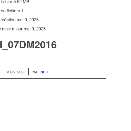
 fichier
5.52 MB
de fichiers
1
 création
mai 9, 2025
e mise à jour
mai 9, 2025
I_07DM2016
/
MAI 9, 2025
PAR
INPIT