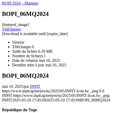
BOPI 2024 – Marques
BOPI_06MQ2024
[featured_image]
Télécharger
Download is available until [expire_date]
Version
Télécharger
0
Taille du fichier
6.19 MB
Nombre de fichiers
1
Date de création
mai 10, 2025
Dernière mise à jour
mai 10, 2025
BOPI_06MQ2024
mai 10, 2025
/
par
INPIT
https://www.inpit.tg/neejowhy/2025/05/INPIT-Icon.fw_.png
0
0
INPIT
https://www.inpit.tg/neejowhy/2025/05/INPIT-Icon.fw_.png
INPIT
2025-05-10 17:45:09
2025-05-10 17:45:09
BOPI_06MQ2024
République du Togo