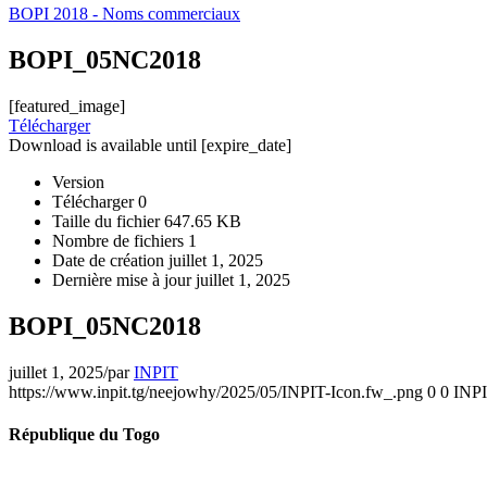
BOPI 2018 - Noms commerciaux
BOPI_05NC2018
[featured_image]
Télécharger
Download is available until [expire_date]
Version
Télécharger
0
Taille du fichier
647.65 KB
Nombre de fichiers
1
Date de création
juillet 1, 2025
Dernière mise à jour
juillet 1, 2025
BOPI_05NC2018
juillet 1, 2025
/
par
INPIT
https://www.inpit.tg/neejowhy/2025/05/INPIT-Icon.fw_.png
0
0
INP
République du Togo