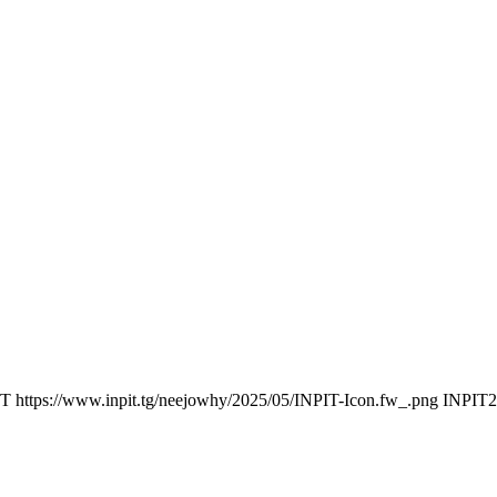
IT
https://www.inpit.tg/neejowhy/2025/05/INPIT-Icon.fw_.png
INPIT
2