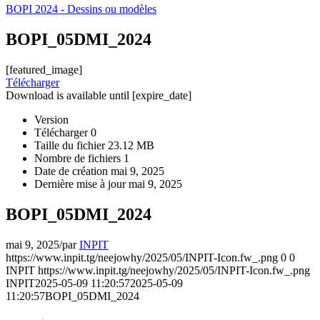
BOPI 2024 - Dessins ou modèles
BOPI_05DMI_2024
[featured_image]
Télécharger
Download is available until [expire_date]
Version
Télécharger
0
Taille du fichier
23.12 MB
Nombre de fichiers
1
Date de création
mai 9, 2025
Dernière mise à jour
mai 9, 2025
BOPI_05DMI_2024
mai 9, 2025
/
par
INPIT
https://www.inpit.tg/neejowhy/2025/05/INPIT-Icon.fw_.png
0
0
INPIT
https://www.inpit.tg/neejowhy/2025/05/INPIT-Icon.fw_.png
INPIT
2025-05-09 11:20:57
2025-05-09
11:20:57
BOPI_05DMI_2024