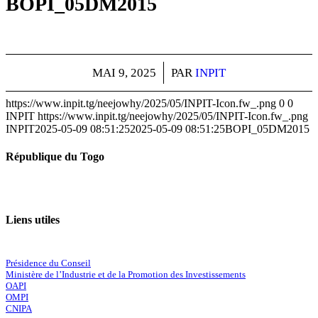
BOPI_05DM2015
MAI 9, 2025
/
PAR
INPIT
https://www.inpit.tg/neejowhy/2025/05/INPIT-Icon.fw_.png
0
0
INPIT
https://www.inpit.tg/neejowhy/2025/05/INPIT-Icon.fw_.png
INPIT
2025-05-09 08:51:25
2025-05-09 08:51:25
BOPI_05DM2015
République du Togo
Liens utiles
Présidence du Conseil
Ministère de l’Industrie et de la Promotion des Investissements
OAPI
OMPI
CNIPA