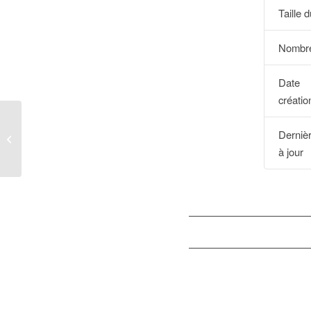
Taille d
Nombre
Dat
créatio
Derniè
BOPI_01IG2024
à jour