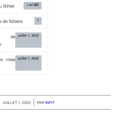
1.04 MB
u fichier
1
 de fichiers
juillet 1, 2025
e de
n
juillet 1, 2025
re mise
/
JUILLET 1, 2025
PAR
INPIT