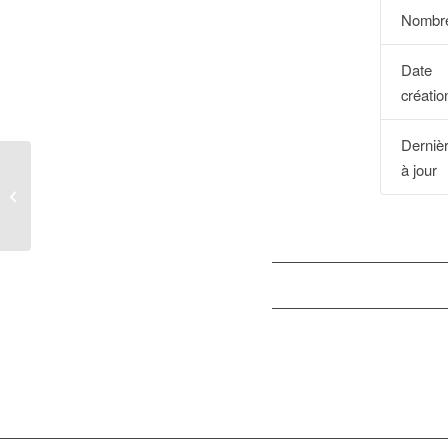
Nombre
Dat
créatio
Derniè
à jour
BOPI_01NC2019