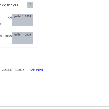
1
 de fichiers
juillet 1, 2025
e de
n
juillet 1, 2025
re mise
/
JUILLET 1, 2025
PAR
INPIT