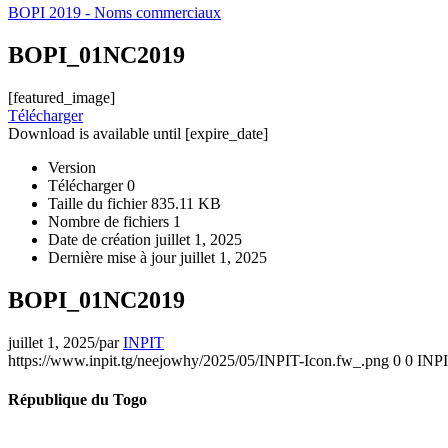
BOPI 2019 - Noms commerciaux
BOPI_01NC2019
[featured_image]
Télécharger
Download is available until [expire_date]
Version
Télécharger
0
Taille du fichier
835.11 KB
Nombre de fichiers
1
Date de création
juillet 1, 2025
Dernière mise à jour
juillet 1, 2025
BOPI_01NC2019
juillet 1, 2025
/
par
INPIT
https://www.inpit.tg/neejowhy/2025/05/INPIT-Icon.fw_.png
0
0
INP
République du Togo