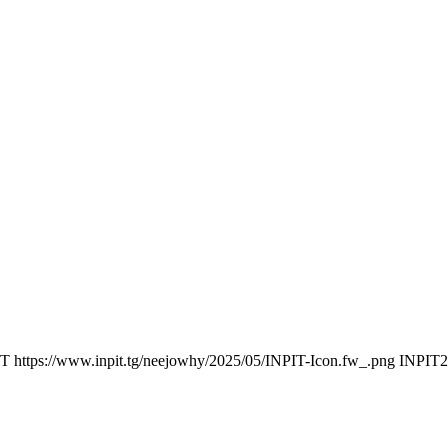
IT
https://www.inpit.tg/neejowhy/2025/05/INPIT-Icon.fw_.png
INPIT
2