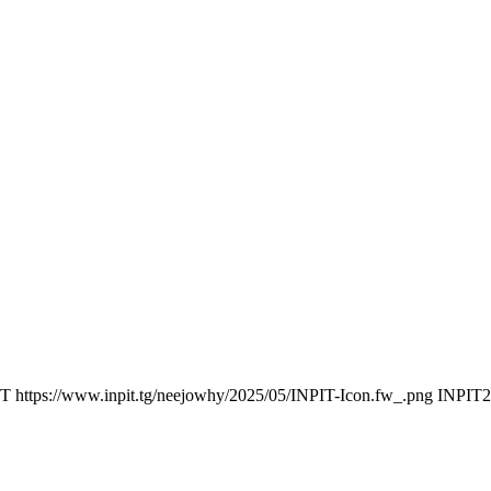
IT
https://www.inpit.tg/neejowhy/2025/05/INPIT-Icon.fw_.png
INPIT
2