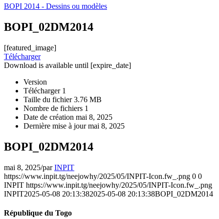
BOPI 2014 - Dessins ou modèles
BOPI_02DM2014
[featured_image]
Télécharger
Download is available until [expire_date]
Version
Télécharger
1
Taille du fichier
3.76 MB
Nombre de fichiers
1
Date de création
mai 8, 2025
Dernière mise à jour
mai 8, 2025
BOPI_02DM2014
mai 8, 2025
/
par
INPIT
https://www.inpit.tg/neejowhy/2025/05/INPIT-Icon.fw_.png
0
0
INPIT
https://www.inpit.tg/neejowhy/2025/05/INPIT-Icon.fw_.png
INPIT
2025-05-08 20:13:38
2025-05-08 20:13:38
BOPI_02DM2014
République du Togo