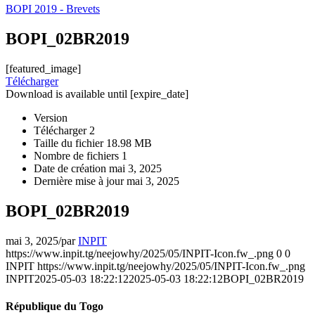
BOPI 2019 - Brevets
BOPI_02BR2019
[featured_image]
Télécharger
Download is available until [expire_date]
Version
Télécharger
2
Taille du fichier
18.98 MB
Nombre de fichiers
1
Date de création
mai 3, 2025
Dernière mise à jour
mai 3, 2025
BOPI_02BR2019
mai 3, 2025
/
par
INPIT
https://www.inpit.tg/neejowhy/2025/05/INPIT-Icon.fw_.png
0
0
INPIT
https://www.inpit.tg/neejowhy/2025/05/INPIT-Icon.fw_.png
INPIT
2025-05-03 18:22:12
2025-05-03 18:22:12
BOPI_02BR2019
République du Togo