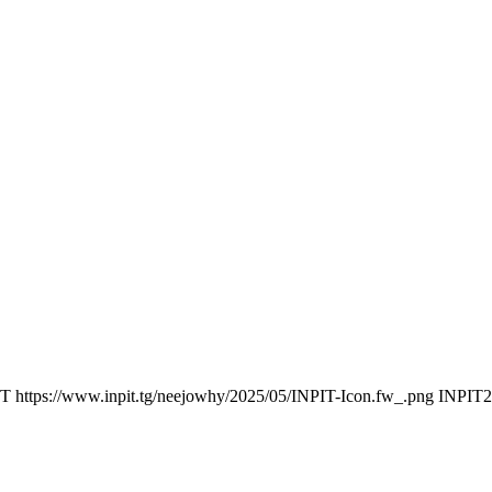
IT
https://www.inpit.tg/neejowhy/2025/05/INPIT-Icon.fw_.png
INPIT
2