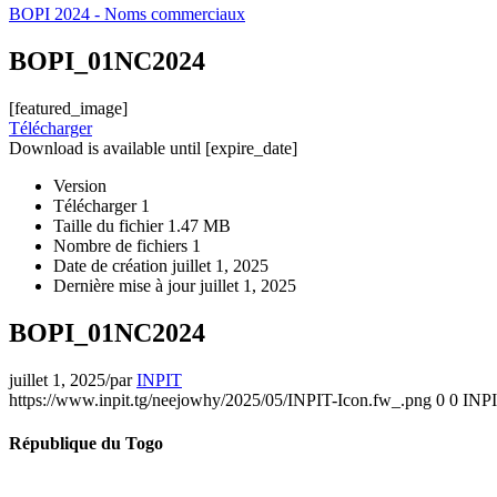
BOPI 2024 - Noms commerciaux
BOPI_01NC2024
[featured_image]
Télécharger
Download is available until [expire_date]
Version
Télécharger
1
Taille du fichier
1.47 MB
Nombre de fichiers
1
Date de création
juillet 1, 2025
Dernière mise à jour
juillet 1, 2025
BOPI_01NC2024
juillet 1, 2025
/
par
INPIT
https://www.inpit.tg/neejowhy/2025/05/INPIT-Icon.fw_.png
0
0
INP
République du Togo