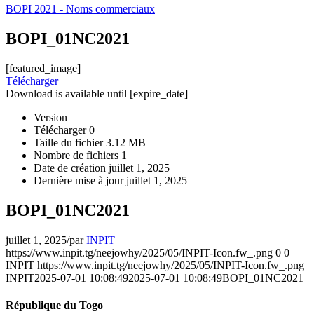
BOPI 2021 - Noms commerciaux
BOPI_01NC2021
[featured_image]
Télécharger
Download is available until [expire_date]
Version
Télécharger
0
Taille du fichier
3.12 MB
Nombre de fichiers
1
Date de création
juillet 1, 2025
Dernière mise à jour
juillet 1, 2025
BOPI_01NC2021
juillet 1, 2025
/
par
INPIT
https://www.inpit.tg/neejowhy/2025/05/INPIT-Icon.fw_.png
0
0
INPIT
https://www.inpit.tg/neejowhy/2025/05/INPIT-Icon.fw_.png
INPIT
2025-07-01 10:08:49
2025-07-01 10:08:49
BOPI_01NC2021
République du Togo