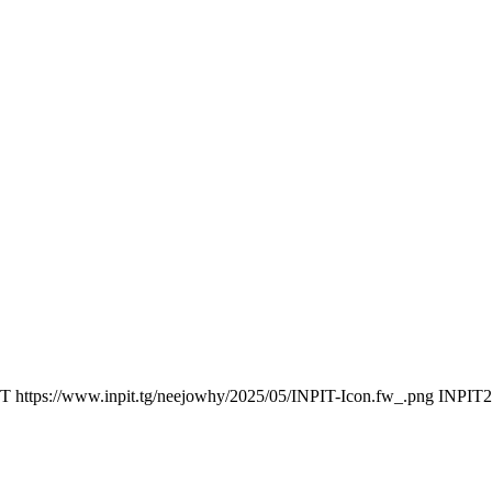
IT
https://www.inpit.tg/neejowhy/2025/05/INPIT-Icon.fw_.png
INPIT
2