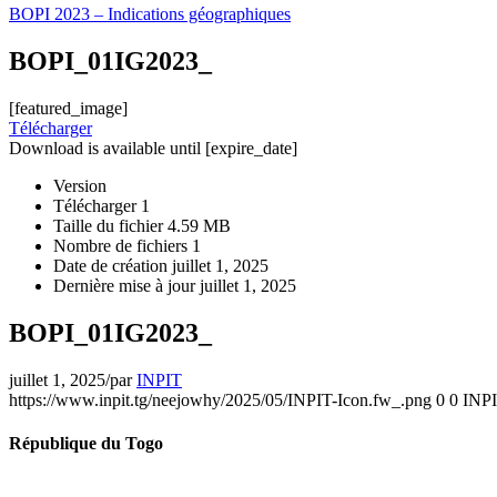
BOPI 2023 – Indications géographiques
BOPI_01IG2023_
[featured_image]
Télécharger
Download is available until [expire_date]
Version
Télécharger
1
Taille du fichier
4.59 MB
Nombre de fichiers
1
Date de création
juillet 1, 2025
Dernière mise à jour
juillet 1, 2025
BOPI_01IG2023_
juillet 1, 2025
/
par
INPIT
https://www.inpit.tg/neejowhy/2025/05/INPIT-Icon.fw_.png
0
0
INP
République du Togo