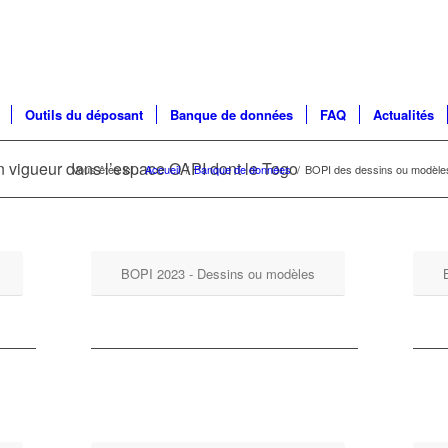
Outils du déposant
Banque de données
FAQ
Actualités
 vigueur dans l’espace OAPI dont le Togo
Vous êtes ici :
Accueil
/
Banque de données
/
BOPI des dessins ou modèles 
BOPI 2023 - Dessins ou modèles