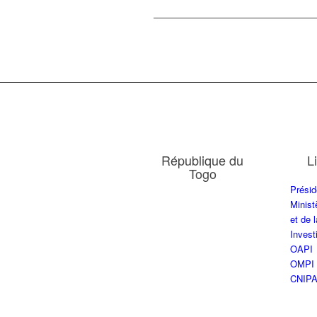
République du
L
Togo
Présid
Minist
et de 
Inves
OAPI
OMPI
CNIP