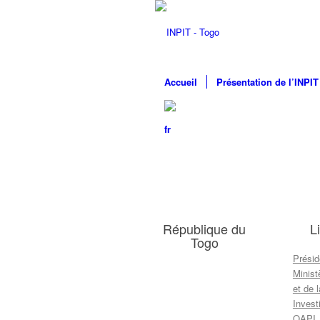
Accueil
Présentation de l’INPIT
République du
L
Togo
Présid
Minist
et de 
Inves
OAPI