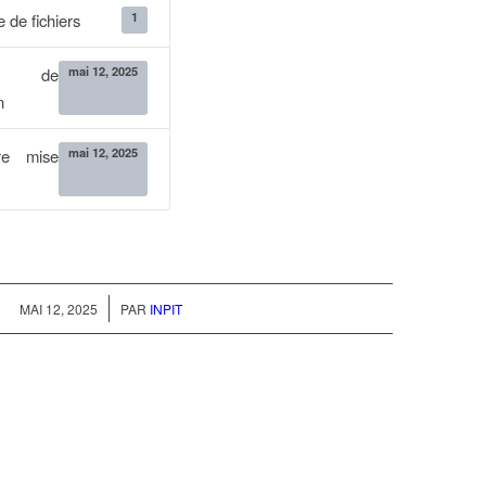
1
 de fichiers
mai 12, 2025
e de
n
mai 12, 2025
re mise
/
MAI 12, 2025
PAR
INPIT