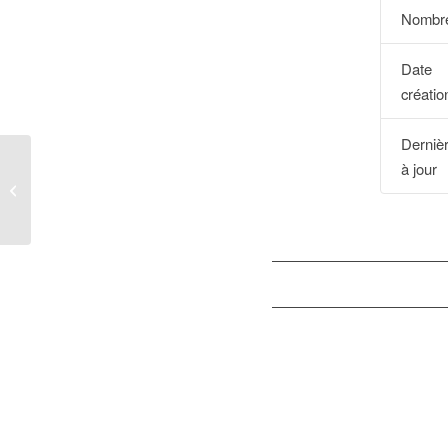
Nombre
Dat
créatio
Derniè
à jour
BOPI_11MQ2021