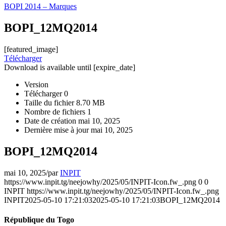
BOPI 2014 – Marques
BOPI_12MQ2014
[featured_image]
Télécharger
Download is available until [expire_date]
Version
Télécharger
0
Taille du fichier
8.70 MB
Nombre de fichiers
1
Date de création
mai 10, 2025
Dernière mise à jour
mai 10, 2025
BOPI_12MQ2014
mai 10, 2025
/
par
INPIT
https://www.inpit.tg/neejowhy/2025/05/INPIT-Icon.fw_.png
0
0
INPIT
https://www.inpit.tg/neejowhy/2025/05/INPIT-Icon.fw_.png
INPIT
2025-05-10 17:21:03
2025-05-10 17:21:03
BOPI_12MQ2014
République du Togo