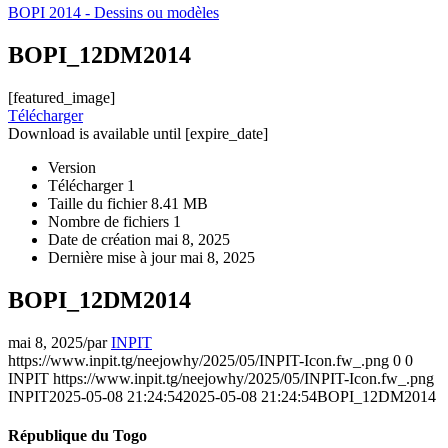
BOPI 2014 - Dessins ou modèles
BOPI_12DM2014
[featured_image]
Télécharger
Download is available until [expire_date]
Version
Télécharger
1
Taille du fichier
8.41 MB
Nombre de fichiers
1
Date de création
mai 8, 2025
Dernière mise à jour
mai 8, 2025
BOPI_12DM2014
mai 8, 2025
/
par
INPIT
https://www.inpit.tg/neejowhy/2025/05/INPIT-Icon.fw_.png
0
0
INPIT
https://www.inpit.tg/neejowhy/2025/05/INPIT-Icon.fw_.png
INPIT
2025-05-08 21:24:54
2025-05-08 21:24:54
BOPI_12DM2014
République du Togo