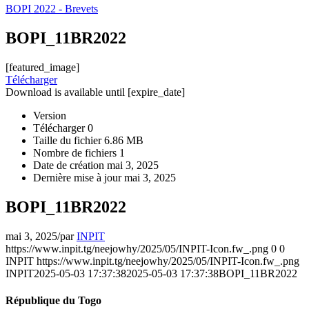
BOPI 2022 - Brevets
BOPI_11BR2022
[featured_image]
Télécharger
Download is available until [expire_date]
Version
Télécharger
0
Taille du fichier
6.86 MB
Nombre de fichiers
1
Date de création
mai 3, 2025
Dernière mise à jour
mai 3, 2025
BOPI_11BR2022
mai 3, 2025
/
par
INPIT
https://www.inpit.tg/neejowhy/2025/05/INPIT-Icon.fw_.png
0
0
INPIT
https://www.inpit.tg/neejowhy/2025/05/INPIT-Icon.fw_.png
INPIT
2025-05-03 17:37:38
2025-05-03 17:37:38
BOPI_11BR2022
République du Togo