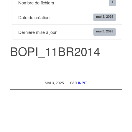
1
Nombre de fichiers
mai 3, 2025
Date de création
mai 3, 2025
Dernière mise à jour
BOPI_11BR2014
/
MAI 3, 2025
PAR
INPIT