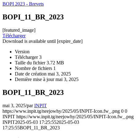
BOPI 2023 - Brevets
BOPI_11_BR_2023
[featured_image]
Télécharger
Download is available until [expire_date]
Version
Télécharger
3
Taille du fichier
3.72 MB
Nombre de fichiers
1
Date de création
mai 3, 2025
Dernière mise à jour
mai 3, 2025
BOPI_11_BR_2023
mai 3, 2025
/
par
INPIT
https://www.inpit.tg/neejowhy/2025/05/INPIT-Icon.fw_.png
0
0
INPIT
https://www.inpit.tg/neejowhy/2025/05/INPIT-Icon.fw_.png
INPIT
2025-05-03 17:25:55
2025-05-03
17:25:55
BOPI_11_BR_2023