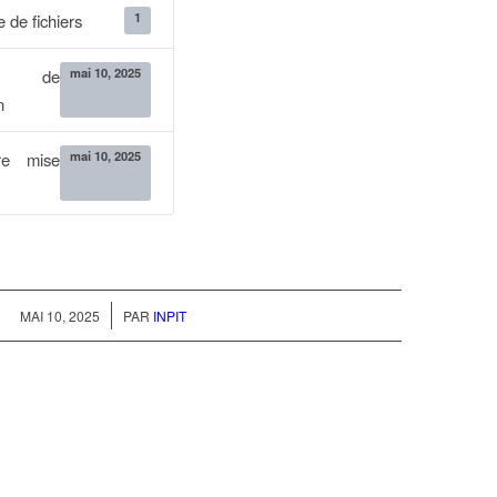
1
 de fichiers
mai 10, 2025
e de
n
mai 10, 2025
re mise
/
MAI 10, 2025
PAR
INPIT