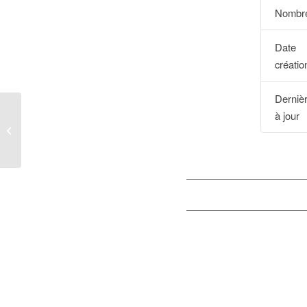
Nombre
Dat
créatio
Derniè
à jour
BOPI_09MQ2015