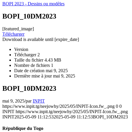
BOPI 2023 - Dessins ou modèles
BOPI_10DM2023
[featured_image]
Télécharger
Download is available until [expire_date]
Version
Télécharger
2
Taille du fichier
4.43 MB
Nombre de fichiers
1
Date de création
mai 9, 2025
Dernière mise à jour
mai 9, 2025
BOPI_10DM2023
mai 9, 2025
/
par
INPIT
https://www.inpit.tg/neejowhy/2025/05/INPIT-Icon.fw_.png
0
0
INPIT
https://www.inpit.tg/neejowhy/2025/05/INPIT-Icon.fw_.png
INPIT
2025-05-09 11:12:53
2025-05-09 11:12:53
BOPI_10DM2023
République du Togo