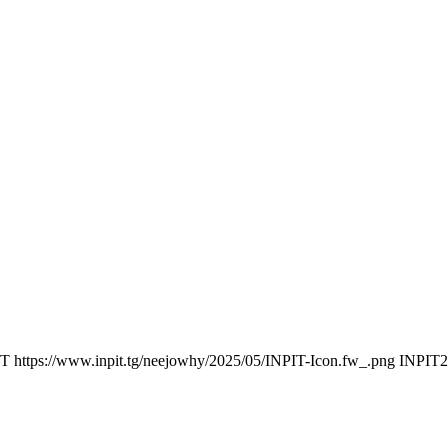
IT
https://www.inpit.tg/neejowhy/2025/05/INPIT-Icon.fw_.png
INPIT
2