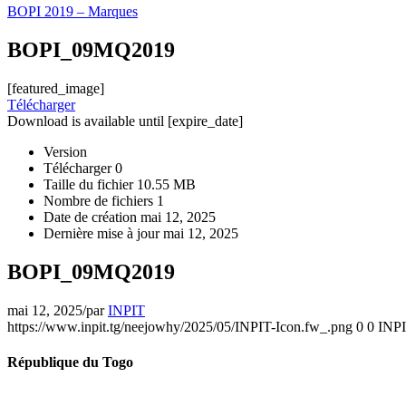
BOPI 2019 – Marques
BOPI_09MQ2019
[featured_image]
Télécharger
Download is available until [expire_date]
Version
Télécharger
0
Taille du fichier
10.55 MB
Nombre de fichiers
1
Date de création
mai 12, 2025
Dernière mise à jour
mai 12, 2025
BOPI_09MQ2019
mai 12, 2025
/
par
INPIT
https://www.inpit.tg/neejowhy/2025/05/INPIT-Icon.fw_.png
0
0
INP
République du Togo