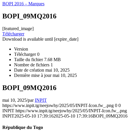
BOPI 2016 – Marques
BOPI_09MQ2016
[featured_image]
Télécharger
Download is available until [expire_date]
Version
Télécharger
0
Taille du fichier
7.68 MB
Nombre de fichiers
1
Date de création
mai 10, 2025
Dernière mise à jour
mai 10, 2025
BOPI_09MQ2016
mai 10, 2025
/
par
INPIT
https://www.inpit.tg/neejowhy/2025/05/INPIT-Icon.fw_.png
0
0
INPIT
https://www.inpit.tg/neejowhy/2025/05/INPIT-Icon.fw_.png
INPIT
2025-05-10 17:39:16
2025-05-10 17:39:16
BOPI_09MQ2016
République du Togo