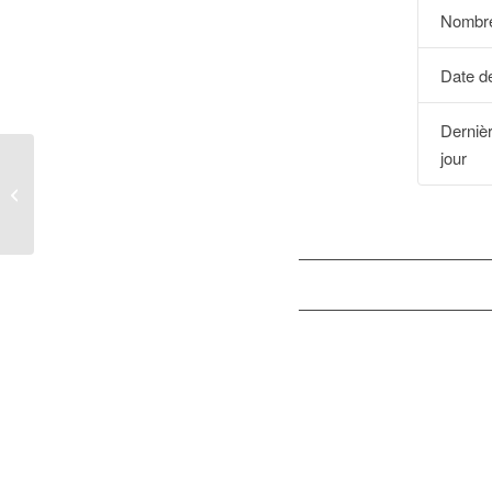
Nombre
Date de
Derniè
jour
BOPI_08DM2021