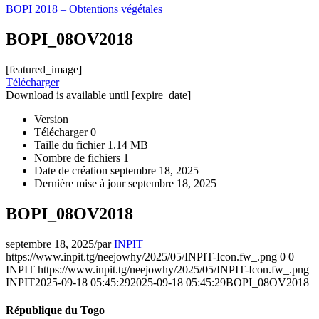
BOPI 2018 – Obtentions végétales
BOPI_08OV2018
[featured_image]
Télécharger
Download is available until [expire_date]
Version
Télécharger
0
Taille du fichier
1.14 MB
Nombre de fichiers
1
Date de création
septembre 18, 2025
Dernière mise à jour
septembre 18, 2025
BOPI_08OV2018
septembre 18, 2025
/
par
INPIT
https://www.inpit.tg/neejowhy/2025/05/INPIT-Icon.fw_.png
0
0
INPIT
https://www.inpit.tg/neejowhy/2025/05/INPIT-Icon.fw_.png
INPIT
2025-09-18 05:45:29
2025-09-18 05:45:29
BOPI_08OV2018
République du Togo