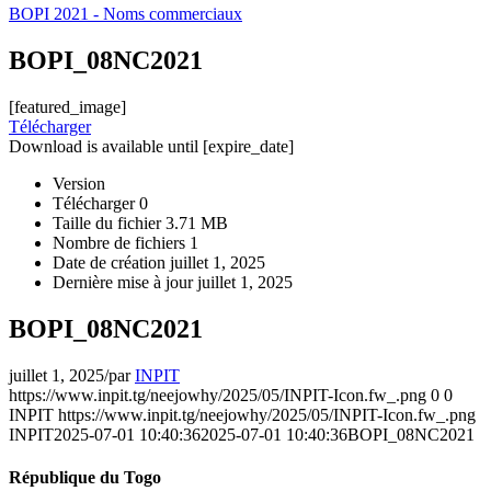
BOPI 2021 - Noms commerciaux
BOPI_08NC2021
[featured_image]
Télécharger
Download is available until [expire_date]
Version
Télécharger
0
Taille du fichier
3.71 MB
Nombre de fichiers
1
Date de création
juillet 1, 2025
Dernière mise à jour
juillet 1, 2025
BOPI_08NC2021
juillet 1, 2025
/
par
INPIT
https://www.inpit.tg/neejowhy/2025/05/INPIT-Icon.fw_.png
0
0
INPIT
https://www.inpit.tg/neejowhy/2025/05/INPIT-Icon.fw_.png
INPIT
2025-07-01 10:40:36
2025-07-01 10:40:36
BOPI_08NC2021
République du Togo