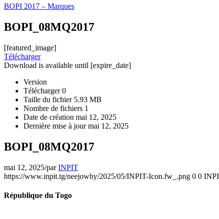
BOPI 2017 – Marques
BOPI_08MQ2017
[featured_image]
Télécharger
Download is available until [expire_date]
Version
Télécharger
0
Taille du fichier
5.93 MB
Nombre de fichiers
1
Date de création
mai 12, 2025
Dernière mise à jour
mai 12, 2025
BOPI_08MQ2017
mai 12, 2025
/
par
INPIT
https://www.inpit.tg/neejowhy/2025/05/INPIT-Icon.fw_.png
0
0
INP
République du Togo