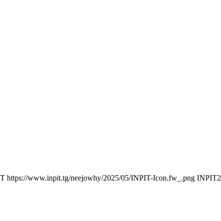
IT
https://www.inpit.tg/neejowhy/2025/05/INPIT-Icon.fw_.png
INPIT
2