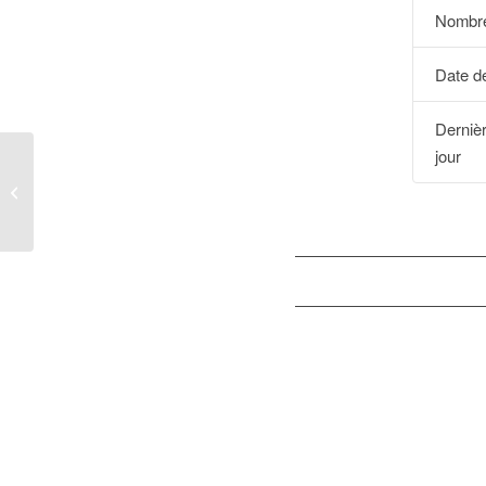
Nombre
Date de
Derniè
jour
BOPI_07BR2016