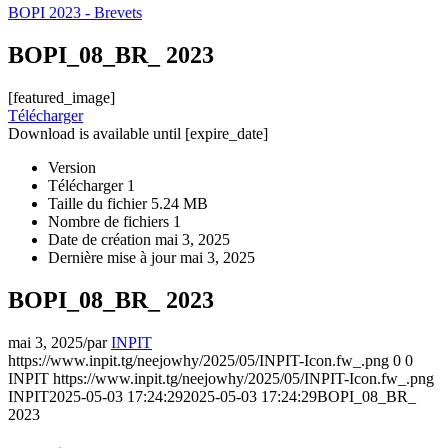
BOPI 2023 - Brevets
BOPI_08_BR_ 2023
[featured_image]
Télécharger
Download is available until [expire_date]
Version
Télécharger
1
Taille du fichier
5.24 MB
Nombre de fichiers
1
Date de création
mai 3, 2025
Dernière mise à jour
mai 3, 2025
BOPI_08_BR_ 2023
mai 3, 2025
/
par
INPIT
https://www.inpit.tg/neejowhy/2025/05/INPIT-Icon.fw_.png
0
0
INPIT
https://www.inpit.tg/neejowhy/2025/05/INPIT-Icon.fw_.png
INPIT
2025-05-03 17:24:29
2025-05-03 17:24:29
BOPI_08_BR_
2023