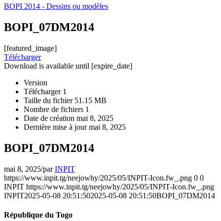
BOPI 2014 - Dessins ou modèles
BOPI_07DM2014
[featured_image]
Télécharger
Download is available until [expire_date]
Version
Télécharger
1
Taille du fichier
51.15 MB
Nombre de fichiers
1
Date de création
mai 8, 2025
Dernière mise à jour
mai 8, 2025
BOPI_07DM2014
mai 8, 2025
/
par
INPIT
https://www.inpit.tg/neejowhy/2025/05/INPIT-Icon.fw_.png
0
0
INPIT
https://www.inpit.tg/neejowhy/2025/05/INPIT-Icon.fw_.png
INPIT
2025-05-08 20:51:50
2025-05-08 20:51:50
BOPI_07DM2014
République du Togo