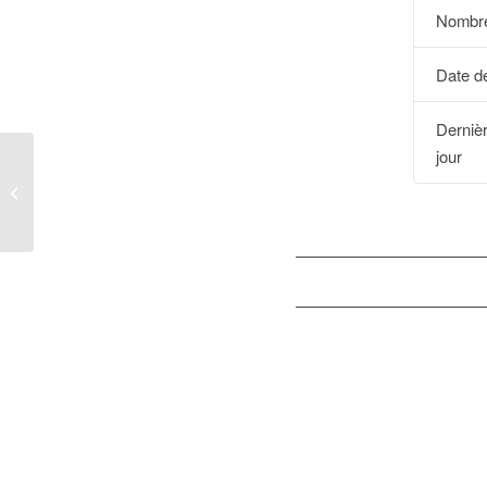
Nombre
Date de
Derniè
jour
BOPI_06BR2014