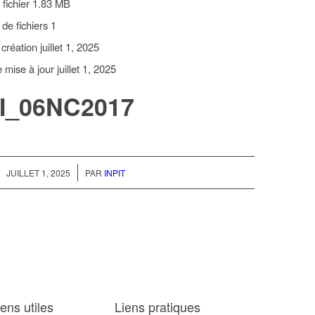
 fichier
1.83 MB
de fichiers
1
 création
juillet 1, 2025
e mise à jour
juillet 1, 2025
I_06NC2017
/
JUILLET 1, 2025
PAR
INPIT
iens utiles
Liens pratiques