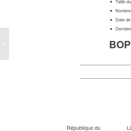
Taille du
Nombre 
Date de
Dernièr
BOP
BOPI_05NC2017
République du
L