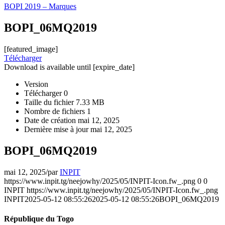
BOPI 2019 – Marques
BOPI_06MQ2019
[featured_image]
Télécharger
Download is available until [expire_date]
Version
Télécharger
0
Taille du fichier
7.33 MB
Nombre de fichiers
1
Date de création
mai 12, 2025
Dernière mise à jour
mai 12, 2025
BOPI_06MQ2019
mai 12, 2025
/
par
INPIT
https://www.inpit.tg/neejowhy/2025/05/INPIT-Icon.fw_.png
0
0
INPIT
https://www.inpit.tg/neejowhy/2025/05/INPIT-Icon.fw_.png
INPIT
2025-05-12 08:55:26
2025-05-12 08:55:26
BOPI_06MQ2019
République du Togo