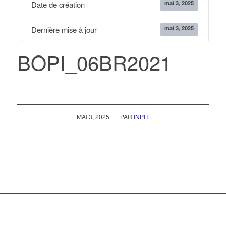
mai 3, 2025
Date de création
mai 3, 2025
Dernière mise à jour
BOPI_06BR2021
/
MAI 3, 2025
PAR
INPIT